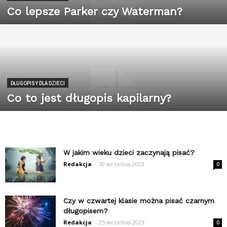
Co lepsze Parker czy Waterman?
DŁUGOPISY DLA DZIECI
Co to jest długopis kapilarny?
W jakim wieku dzieci zaczynają pisać?
Redakcja
-
30 września 2023
0
Czy w czwartej klasie można pisać czarnym
długopisem?
Redakcja
-
25 września 2023
0