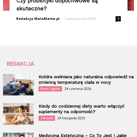
Czy probiotyki dopochwowe są
skuteczne?
Redakcja MalaMama.pl
-
7 października 2025
0
REDAKCJA
Kołdra wełniana jako naturalna odpowiedź na
zmienną temperaturę ciała w nocy
24 czerwca 2026
Dom i ogród
Kiedy do codziennej diety warto włączyć
suplementy na odporność?
24 listopada 2025
Zdrowie
Medycyna Estetyczna – Co To Jest I Jakie