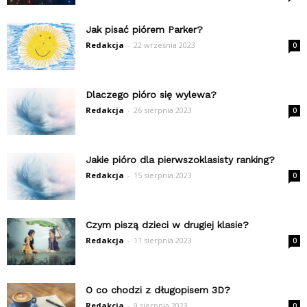
Jak pisać piórem Parker?
Redakcja
-
22 września 2023
0
Dlaczego pióro się wylewa?
Redakcja
-
26 sierpnia 2023
0
Jakie pióro dla pierwszoklasisty ranking?
Redakcja
-
15 sierpnia 2023
0
Czym piszą dzieci w drugiej klasie?
Redakcja
-
11 sierpnia 2023
0
O co chodzi z długopisem 3D?
Redakcja
-
9 sierpnia 2023
0