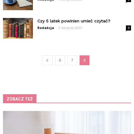
Czy 5 latek powinien umieć czytać?
Redakcja
-
2 sierpnia 2023
0
6
7
8
ZOBACZ TEŻ
K