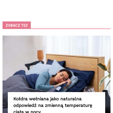
ZOBACZ TEŻ
K
Kołdra wełniana jako naturalna
odpowiedź na zmienną temperaturę
ciała w nocy