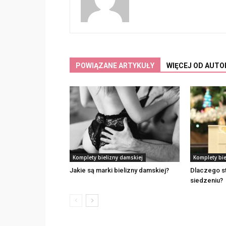
POWIĄZANE ARTYKUŁY
WIĘCEJ OD AUTO
Komplety bielizny damskiej
Komplety bie
Jakie są marki bielizny damskiej?
Dlaczego st
siedzeniu?