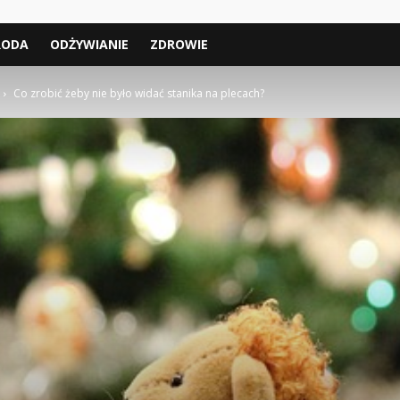
RODA
ODŻYWIANIE
ZDROWIE
Co zrobić żeby nie było widać stanika na plecach?