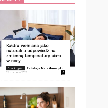
ZOBACZ TEŻ
Kołdra wełniana jako
naturalna odpowiedź na
zmienną temperaturę ciała
w nocy
Redakcja MalaMama.pl
-
Dom i ogród
24 czerwca 2026
0