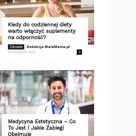
Kiedy do codziennej diety
warto włączyć suplementy
na odporność?
Redakcja MalaMama.pl
-
Zdrowie
24 listopada 2025
0
Medycyna Estetyczna – Co
To Jest I Jakie Zabiegi
Obejmuje