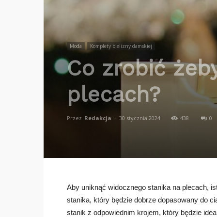
Moda
Komplety bielizny damskiej
Co zrobić żeby
plecach?
Przez
Redakcja
-
30 stycznia 2024
438
0
Aby uniknąć widocznego stanika na plecach, is
stanika, który będzie dobrze dopasowany do ci
stanik z odpowiednim krojem, który będzie idea