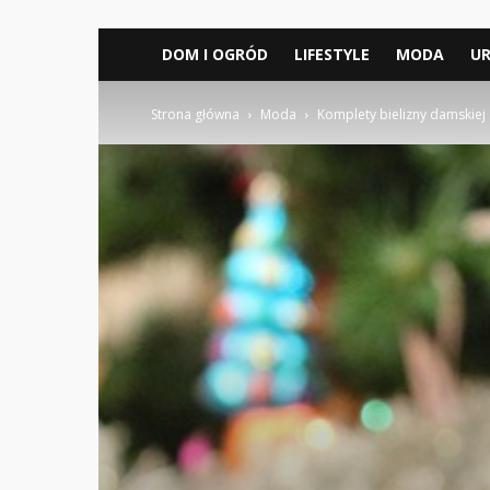
DOM I OGRÓD
LIFESTYLE
MODA
U
Strona główna
Moda
Komplety bielizny damskiej