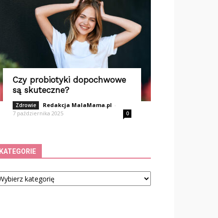
Czy probiotyki dopochwowe
są skuteczne?
Redakcja MalaMama.pl
-
Zdrowie
7 października 2025
0
KATEGORIE
tegorie