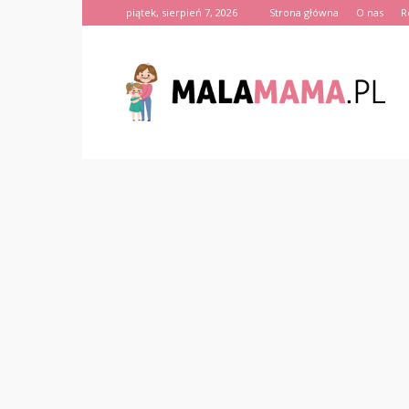
piątek, sierpień 7, 2026
Strona główna
O nas
R
MalaMama.pl