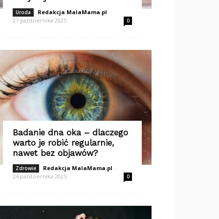
Redakcja MalaMama.pl
-
Uroda
27 października 2025
0
Badanie dna oka – dlaczego
warto je robić regularnie,
nawet bez objawów?
Redakcja MalaMama.pl
-
Zdrowie
24 października 2025
0