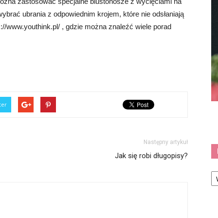
ożna zastosować specjalne biustonosze z wycięciami na
brać ubrania z odpowiednim krojem, które nie odsłaniają
://www.youthink.pl/ , gdzie można znaleźć wiele porad
ter
Następny artykuł
Jak się robi długopisy?
Ka