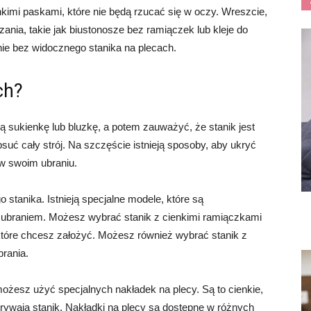
kimi paskami, które nie będą rzucać się w oczy. Wreszcie,
nia, takie jak biustonosze bez ramiączek lub kleje do
ie bez widocznego stanika na plecach.
ch?
ą sukienkę lub bluzkę, a potem zauważyć, że stanik jest
suć cały strój. Na szczęście istnieją sposoby, aby ukryć
 w swoim ubraniu.
tanika. Istnieją specjalne modele, które są
d ubraniem. Możesz wybrać stanik z cienkimi ramiączkami
 które chcesz założyć. Możesz również wybrać stanik z
brania.
możesz użyć specjalnych nakładek na plecy. Są to cienkie,
ukrywają stanik. Nakładki na plecy są dostępne w różnych