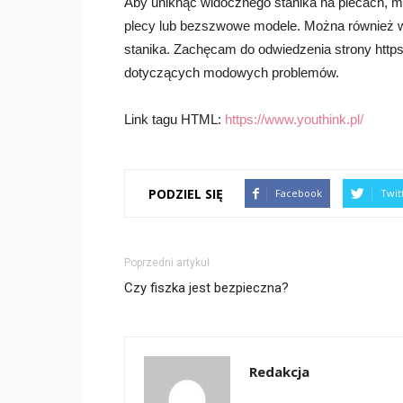
Aby uniknąć widocznego stanika na plecach, m
plecy lub bezszwowe modele. Można również wy
stanika. Zachęcam do odwiedzenia strony https
dotyczących modowych problemów.
Link tagu HTML:
https://www.youthink.pl/
PODZIEL SIĘ
Facebook
Twit
Poprzedni artykuł
Czy fiszka jest bezpieczna?
Redakcja