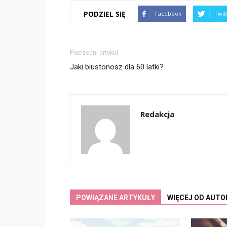
PODZIEL SIĘ
Facebook
Twit
Poprzedni artykuł
Jaki biustonosz dla 60 latki?
Redakcja
POWIĄZANE ARTYKUŁY
WIĘCEJ OD AUTO