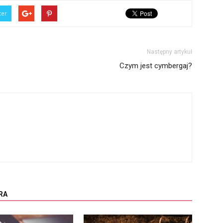
ter
Następny artykuł
Czym jest cymbergaj?
RA