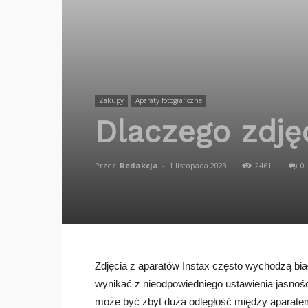
Zakupy
Aparaty fotograficzne
Dlaczego zdję
Przez
Redakcja
-
1 listopada 2023
2461
0
Zdjęcia z aparatów Instax często wychodzą bia
wynikać z nieodpowiedniego ustawienia jasnośc
może być zbyt duża odległość między aparatem