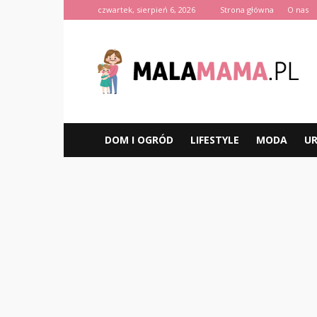
czwartek, sierpień 6, 2026
Strona główna
O nas
MalaMama.pl
DOM I OGRÓD
LIFESTYLE
MODA
U