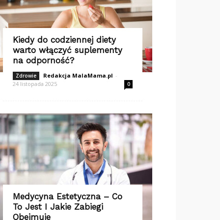
Kiedy do codziennej diety
warto włączyć suplementy
na odporność?
Redakcja MalaMama.pl
-
Zdrowie
24 listopada 2025
0
Medycyna Estetyczna – Co
To Jest I Jakie Zabiegi
Obejmuje