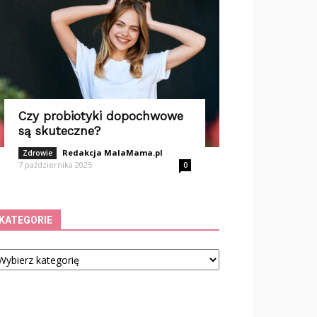
Czy probiotyki dopochwowe
są skuteczne?
Redakcja MalaMama.pl
-
Zdrowie
7 października 2025
0
KATEGORIE
tegorie