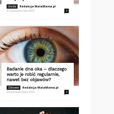
Redakcja MalaMama.pl
-
Uroda
27 października 2025
0
Badanie dna oka – dlaczego
warto je robić regularnie,
nawet bez objawów?
Redakcja MalaMama.pl
-
Zdrowie
24 października 2025
0