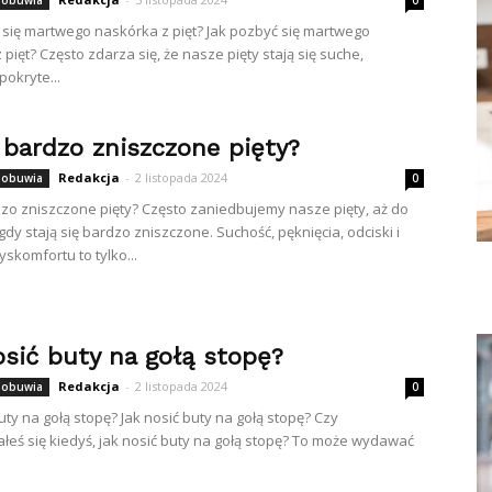
 obuwia
0
 się martwego naskórka z pięt? Jak pozbyć się martwego
pięt? Często zdarza się, że nasze pięty stają się suche,
pokryte...
 bardzo zniszczone pięty?
Redakcja
-
2 listopada 2024
 obuwia
0
zo zniszczone pięty? Często zaniedbujemy nasze pięty, aż do
dy stają się bardzo zniszczone. Suchość, pęknięcia, odciski i
skomfortu to tylko...
osić buty na gołą stopę?
Redakcja
-
2 listopada 2024
 obuwia
0
uty na gołą stopę? Jak nosić buty na gołą stopę? Czy
łeś się kiedyś, jak nosić buty na gołą stopę? To może wydawać