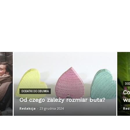
DOD
Co
DODATKI DO OBUWIA
Od czego zależy rozmiar buta?
wa
Redakcja
-
23 grudnia 2024
Red