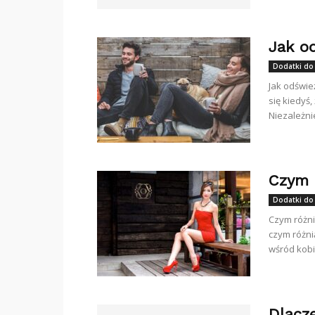
Jak o
Dodatki do
Jak odświe
się kiedyś
Niezależnie
Czym 
Dodatki do
Czym różni
czym różni
wśród kobie
Dlacz