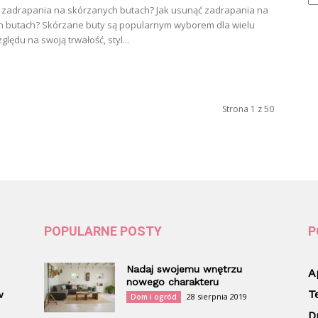
 zadrapania na skórzanych butach? Jak usunąć zadrapania na
h butach? Skórzane buty są popularnym wyborem dla wielu
lędu na swoją trwałość, styl...
Strona 1 z 50
POPULARNE POSTY
P
Nadaj swojemu wnętrzu
A
nowego charakteru
T
w
28 sierpnia 2019
Dom i ogród
D