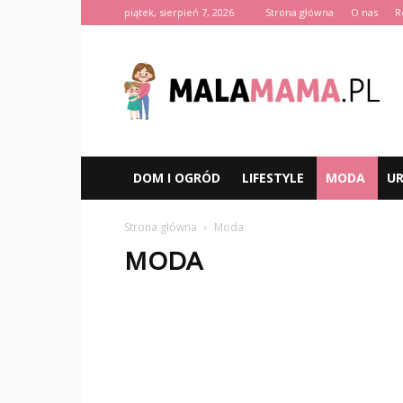
piątek, sierpień 7, 2026
Strona główna
O nas
R
MalaMama.pl
DOM I OGRÓD
LIFESTYLE
MODA
U
Strona główna
Moda
MODA