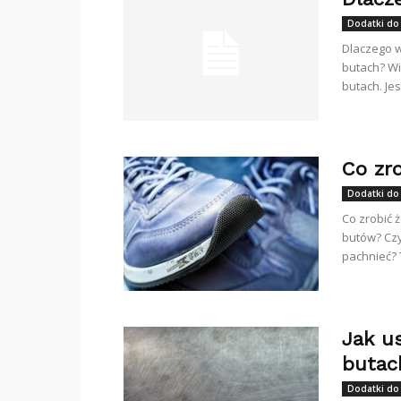
Dodatki do
Dlaczego w
butach? Wi
butach. Jes
Co zr
Dodatki do
Co zrobić 
butów? Czy
pachnieć? T
Jak u
butac
Dodatki do