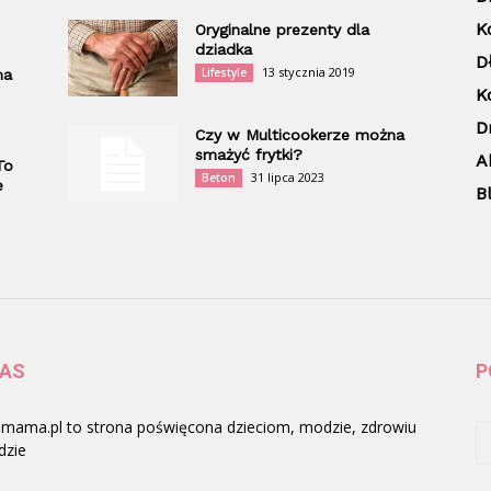
K
Oryginalne prezenty dla
dziadka
D
13 stycznia 2019
Lifestyle
na
K
D
Czy w Multicookerze można
smażyć frytki?
A
To
31 lipca 2023
Beton
e
B
NAS
P
mama.pl to strona poświęcona dzieciom, modzie, zdrowiu
dzie