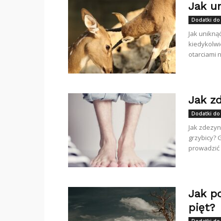
Jak u
Dodatki do
Jak unikną
kiedykolw
otarciami n
Jak z
Dodatki do
Jak zdezyn
grzybicy? 
prowadzić 
Jak p
pięt?