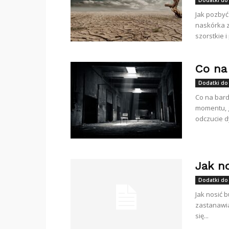
Dodatki do
Jak pozbyć
naskórka z 
szorstkie i 
Co na
Dodatki do
Co na bard
momentu, g
odczucie dy
Jak n
Dodatki do
Jak nosić b
zastanawia
się...