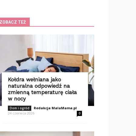
ZOBACZ TEŻ
Kołdra wełniana jako
naturalna odpowiedź na
zmienną temperaturę ciała
w nocy
Redakcja MalaMama.pl
-
Dom i ogród
24 czerwca 2026
0