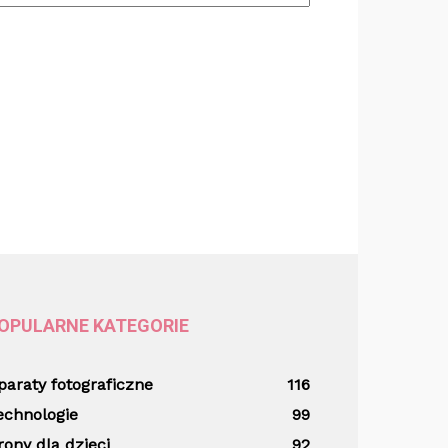
OPULARNE KATEGORIE
paraty fotograficzne
116
echnologie
99
rony dla dzieci
92