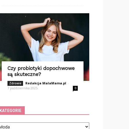
Czy probiotyki dopochwowe
są skuteczne?
Redakcja MalaMama.pl
-
Zdrowie
7 października 2025
0
KATEGORIE
tegorie