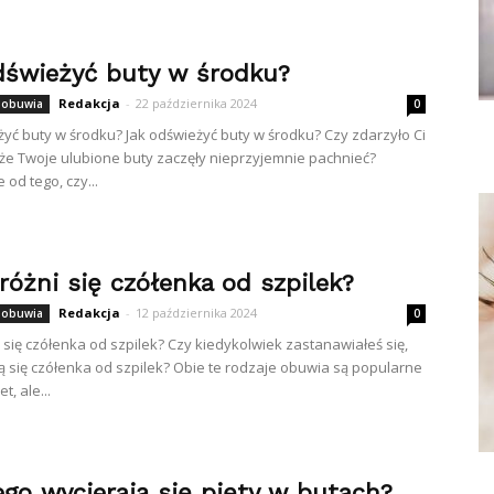
dświeżyć buty w środku?
Redakcja
-
22 października 2024
 obuwia
0
żyć buty w środku? Jak odświeżyć buty w środku? Czy zdarzyło Ci
, że Twoje ulubione buty zaczęły nieprzyjemnie pachnieć?
 od tego, czy...
różni się czółenka od szpilek?
Redakcja
-
12 października 2024
 obuwia
0
 się czółenka od szpilek? Czy kiedykolwiek zastanawiałeś się,
ą się czółenka od szpilek? Obie te rodzaje obuwia są popularne
t, ale...
ego wycierają się pięty w butach?