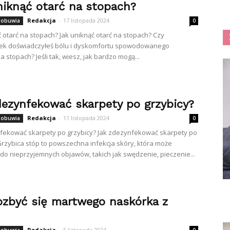
niknąć otarć na stopach?
Redakcja
-
17 listopada 2024
 obuwia
0
ć otarć na stopach? Jak uniknąć otarć na stopach? Czy
iek doświadczyłeś bólu i dyskomfortu spowodowanego
a stopach? Jeśli tak, wiesz, jak bardzo mogą...
dezynfekować skarpety po grzybicy?
Redakcja
-
11 listopada 2024
 obuwia
0
fekować skarpety po grzybicy? Jak zdezynfekować skarpety po
Grzybica stóp to powszechna infekcja skóry, która może
do nieprzyjemnych objawów, takich jak swędzenie, pieczenie...
ozbyć się martwego naskórka z
Redakcja
-
5 listopada 2024