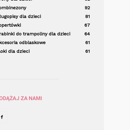
ombinezony
92
ługopisy dla dzieci
81
opertówki
67
rabinki do trampoliny dla dzieci
64
kcesoria odblaskowe
61
loki dla dzieci
61
ODĄŻAJ ZA NAMI