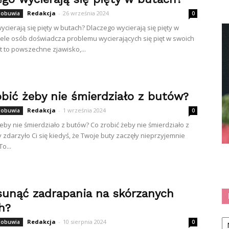
Redakcja
-
26 września 2024
 obuwia
0
ycierają się pięty w butach? Dlaczego wycierają się pięty w
ele osób doświadcza problemu wycierających się pięt w swoich
t to powszechne zjawisko,...
obić żeby nie śmierdziało z butów?
Redakcja
-
1 września 2024
 obuwia
0
żeby nie śmierdziało z butów? Co zrobić żeby nie śmierdziało z
 zdarzyło Ci się kiedyś, że Twoje buty zaczęły nieprzyjemnie
o...
sunąć zadrapania na skórzanych
h?
Ka
Redakcja
-
10 sierpnia 2024
 obuwia
0