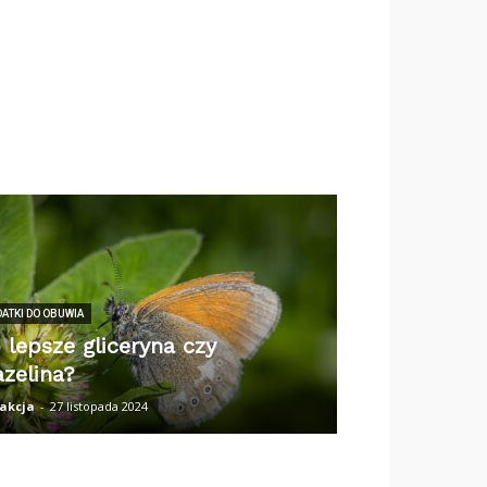
ATKI DO OBUWIA
 lepsze gliceryna czy
zelina?
akcja
-
27 listopada 2024