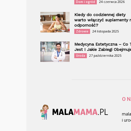
24 czerwca 2026
Dom i ogród
Kiedy do codziennej diety
warto włączyć suplementy 
odporność?
24 listopada 2025
Zdrowie
Medycyna Estetyczna – Co 
Jest I Jakie Zabiegi Obejmuj
27 października 2025
Uroda
O 
mala
i uro