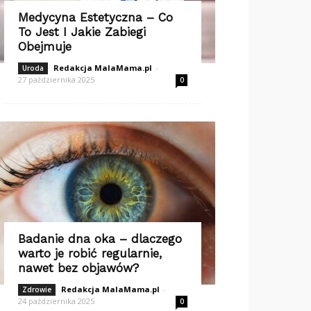
Medycyna Estetyczna – Co
To Jest I Jakie Zabiegi
Obejmuje
Redakcja MalaMama.pl
-
Uroda
27 października 2025
0
Badanie dna oka – dlaczego
warto je robić regularnie,
nawet bez objawów?
Redakcja MalaMama.pl
-
Zdrowie
24 października 2025
0