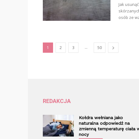
Jak usunąć
skórzanyc
osób ze wzg
...
1
2
3
50
REDAKCJA
Kołdra wełniana jako
naturalna odpowiedź na
zmienną temperaturę ciała 
nocy