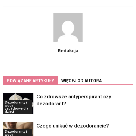
Redakcja
POWIĄZANE ARTYKUŁY
WIĘCEJ OD AUTORA
Co zdrowsze antyperspirant czy
Dezodoranty i
dezodorant?
wody
zapachowe dla
dzieci
Czego unikać w dezodorancie?
Dezodoranty i
wody