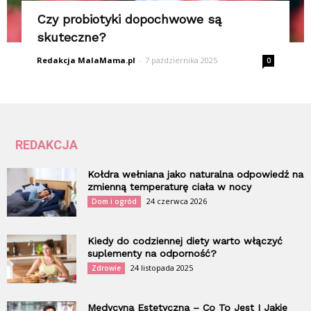
Czy probiotyki dopochwowe są
skuteczne?
Redakcja MalaMama.pl
-
7 października 2025
0
REDAKCJA
Kołdra wełniana jako naturalna odpowiedź na
zmienną temperaturę ciała w nocy
24 czerwca 2026
Dom i ogród
Kiedy do codziennej diety warto włączyć
suplementy na odporność?
24 listopada 2025
Zdrowie
Medycyna Estetyczna – Co To Jest I Jakie