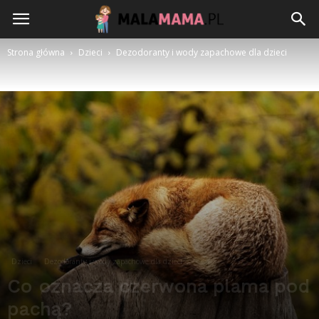
Strona główna
Dzieci
Dezodoranty i wody zapachowe dla dzieci
Dzieci
Dezodoranty i wody zapachowe dla dzieci
Co oznacza czerwona plama pod
pachą?