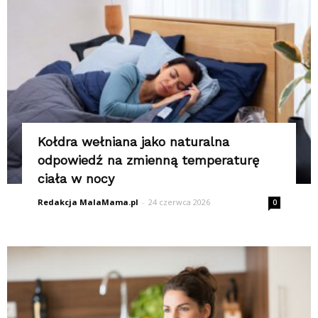
K
Kołdra wełniana jako naturalna
odpowiedź na zmienną temperaturę
ciała w nocy
Redakcja MalaMama.pl
-
24 czerwca 2026
0