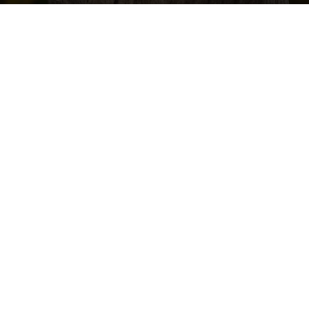
Przez
Redakcja
-
20 kwietnia 2024
441
0