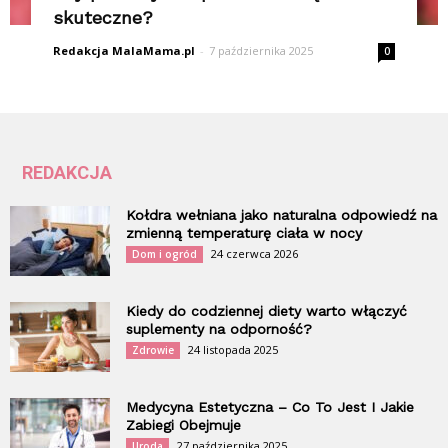
skuteczne?
Redakcja MalaMama.pl
-
7 października 2025
0
REDAKCJA
Kołdra wełniana jako naturalna odpowiedź na
zmienną temperaturę ciała w nocy
24 czerwca 2026
Dom i ogród
Kiedy do codziennej diety warto włączyć
suplementy na odporność?
24 listopada 2025
Zdrowie
Medycyna Estetyczna – Co To Jest I Jakie
Zabiegi Obejmuje
27 października 2025
Uroda