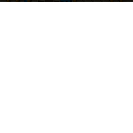
Przez
Redakcja
-
22 stycznia 2024
453
0