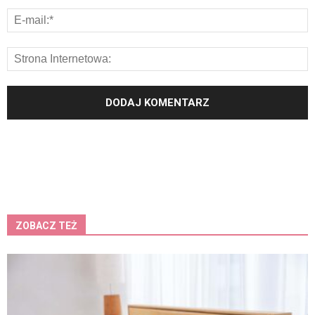
ZOBACZ TEŻ
K