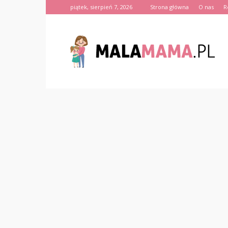
piątek, sierpień 7, 2026
Strona główna
O nas
R
MalaMama.pl