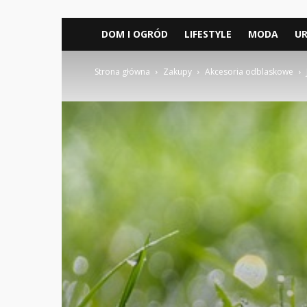
DOM I OGRÓD
LIFESTYLE
MODA
U
Strona główna
Zakupy
Akcesoria odblaskowe