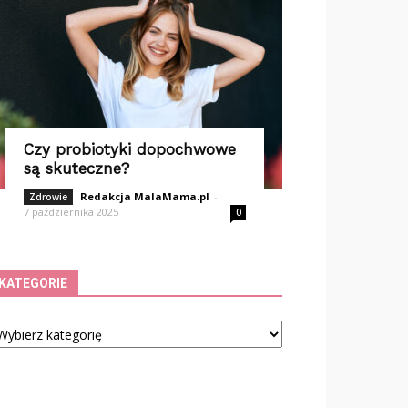
Czy probiotyki dopochwowe
są skuteczne?
Redakcja MalaMama.pl
-
Zdrowie
7 października 2025
0
KATEGORIE
tegorie