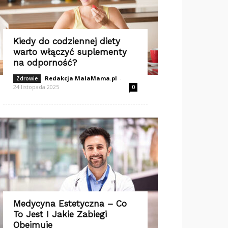
Kiedy do codziennej diety
warto włączyć suplementy
na odporność?
Redakcja MalaMama.pl
-
Zdrowie
24 listopada 2025
0
Medycyna Estetyczna – Co
To Jest I Jakie Zabiegi
Obejmuje