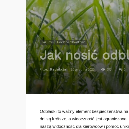
Zakupy
Akcesoria odblaskowe
Jak nosić odb
Przez
Redakcja
-
25 grudnia 2023
683
0
Odblaski to ważny element bezpieczeństwa na 
dni są krótsze, a widoczność jest ograniczon
naszą widoczność dla kierowców i pomóc unikn