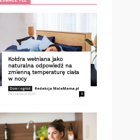
ZOBACZ TEŻ
Kołdra wełniana jako
naturalna odpowiedź na
zmienną temperaturę ciała
w nocy
Redakcja MalaMama.pl
-
Dom i ogród
24 czerwca 2026
0