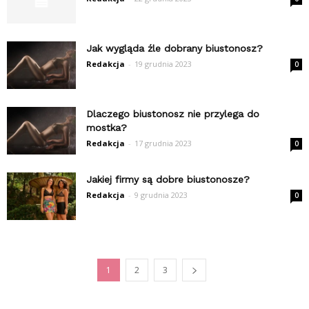
Jak wygląda źle dobrany biustonosz?
Redakcja
-
19 grudnia 2023
0
Dlaczego biustonosz nie przylega do
mostka?
Redakcja
-
17 grudnia 2023
0
Jakiej firmy są dobre biustonosze?
Redakcja
-
9 grudnia 2023
0
1
2
3