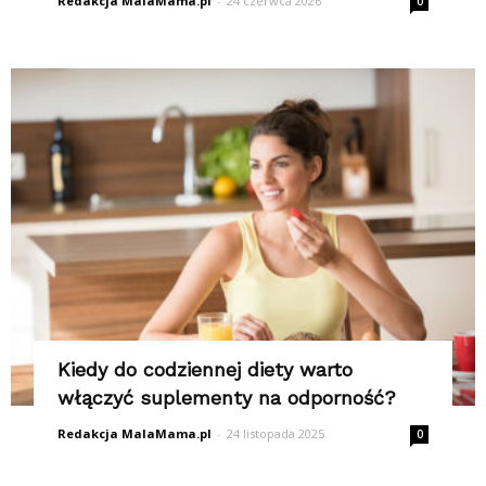
Redakcja MalaMama.pl
-
24 czerwca 2026
0
Kiedy do codziennej diety warto
włączyć suplementy na odporność?
Redakcja MalaMama.pl
-
24 listopada 2025
0