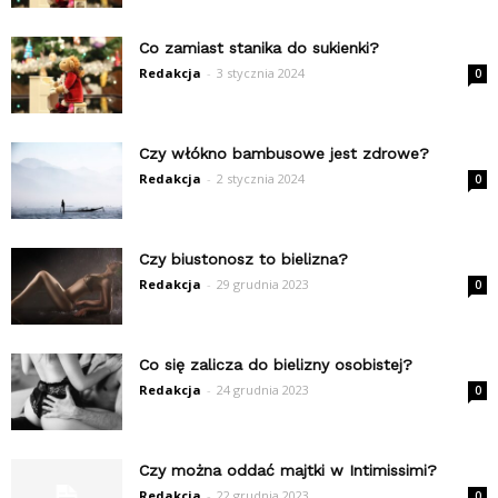
Co zamiast stanika do sukienki?
Redakcja
-
3 stycznia 2024
0
Czy włókno bambusowe jest zdrowe?
Redakcja
-
2 stycznia 2024
0
Czy biustonosz to bielizna?
Redakcja
-
29 grudnia 2023
0
Co się zalicza do bielizny osobistej?
Redakcja
-
24 grudnia 2023
0
Czy można oddać majtki w Intimissimi?
Redakcja
-
22 grudnia 2023
0