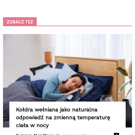
ZOBACZ TEŻ
K
Kołdra wełniana jako naturalna
odpowiedź na zmienną temperaturę
ciała w nocy