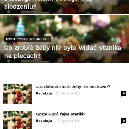
siedzeniu?
KOMPLETY BIELIZNY DAMSKIEJ
Co zrobić żeby nie było widać stanika
na plecach?
Jak dobrać stanik żeby nie odstawał?
Redakcja
-
21 stycznia 2024
0
Gdzie kupić fajne staniki?
Redakcja
-
18 stycznia 2024
0